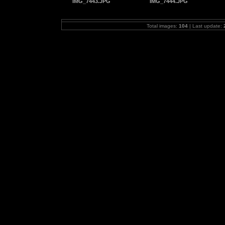
IMG_7443.JPG
IMG_7444.JPG
Total images:
104
| Last update: