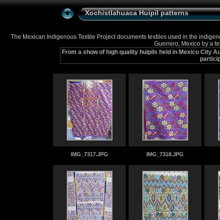
Xochistlahuaca Huipil patterns
The Mexican Indigenous Textile Project documents textiles used in the indige
Guerrero, Mexico by a te
From a show of high quality huipils held in Mexico City Au
partici
IMG_7317.JPG
IMG_7318.JPG