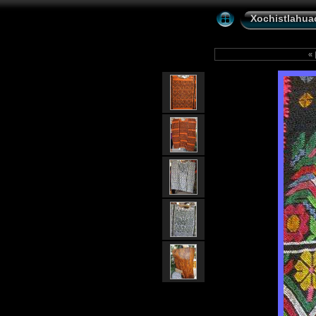
Xochistlahuac
«