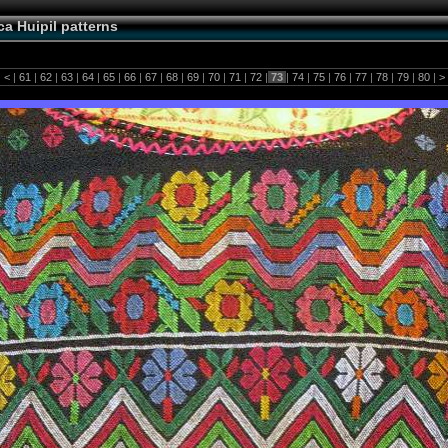
a Huipil patterns
|
<
|
61
|
62
|
63
|
64
|
65
|
66
|
67
|
68
|
69
|
70
|
71
|
72
|
73
|
74
|
75
|
76
|
77
|
78
|
79
|
80
|
>